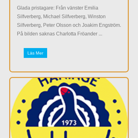
Glada pristagare: Från vänster Emilia
Silfverberg, Michael Silfverberg, Winston
Silfverberg, Peter Olsson och Joakim Engström.
På bilden saknas Charlotta Fröander ...
Läs Mer