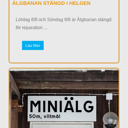
ÄLGBANAN STÄNGD I HELGEN
Lördag 8/8 och Söndag 9/8 är Älgbanan stängd
för reparation ...
Läs Mer