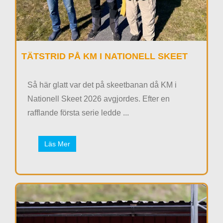
TÄTSTRID PÅ KM I NATIONELL SKEET
Så här glatt var det på skeetbanan då KM i
Nationell Skeet 2026 avgjordes. Efter en
rafflande första serie ledde ...
Läs Mer