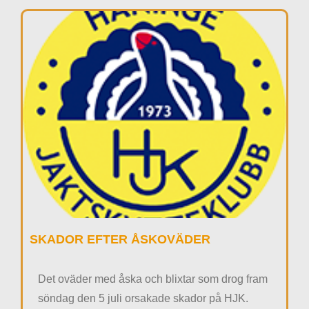
SKADOR EFTER ÅSKOVÄDER
Det oväder med åska och blixtar som drog fram
söndag den 5 juli orsakade skador på HJK.