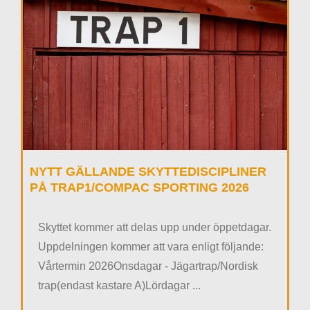
NYTT GÄLLANDE SKYTTEDISCIPLINER
PÅ TRAP1/COMPAC SPORTING 2026
Skyttet kommer att delas upp under öppetdagar.
Uppdelningen kommer att vara enligt följande:
Vårtermin 2026Onsdagar - Jägartrap/Nordisk
trap(endast kastare A)Lördagar ...