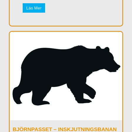
Läs Mer
BJÖRNPASSET – INSKJUTNINGSBANAN