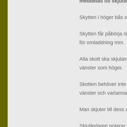
meddelas till skjutl
Skytten i höger bås s
Skytten får påbörja sk
för omladdning mm.
Alla skott ska skjuta
vänster som höger.
Skotten behöver inte
vänster och vartannat
Man skjuter till dess 
Skjutledaren notera