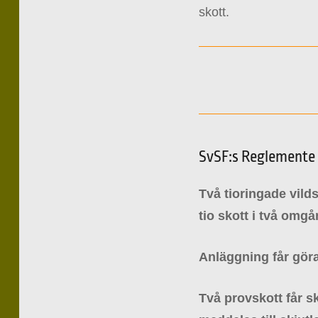
skott.
SvSF:s Reglemente
Två tioringade vild
tio skott i två omgå
Anläggning får göra
Två provskott får sk