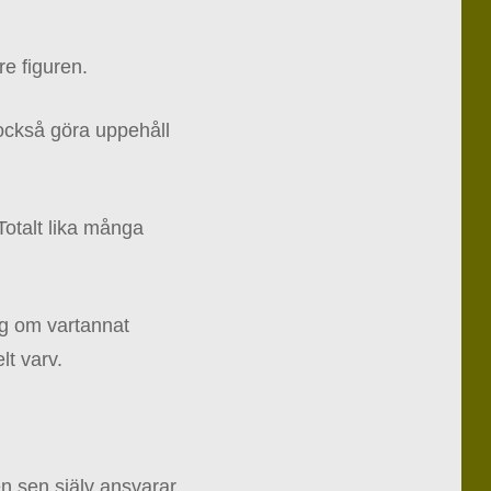
re figuren.
h också göra uppehåll
 Totalt lika många
ng om vartannat
lt varv.
n sen själv ansvarar