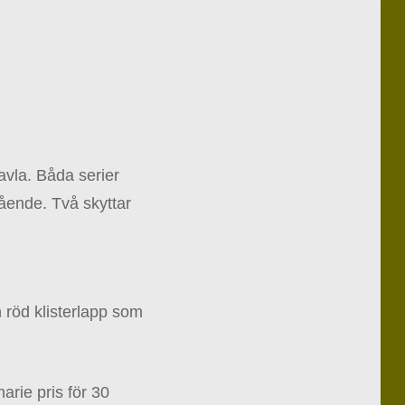
avla. Båda serier
ående. Två skyttar
 röd klisterlapp som
arie pris för 30