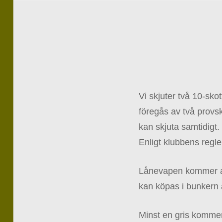
Vi skjuter två 10-sk
föregås av två provs
kan skjuta samtidigt.
Enligt klubbens regl
Lånevapen kommer att
kan köpas i bunkern ä
Minst en gris kommer 