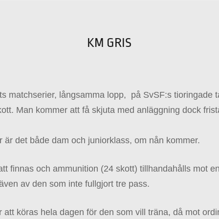
KM GRIS
otts matchserier, långsamma lopp, på SvSF:s tioringade t
kott. Man kommer att få skjuta med anläggning dock frist
er är det både dam och juniorklass, om nån kommer.
 finnas och ammunition (24 skott) tillhandahålls mot en
ven av den som inte fullgjort tre pass.
att köras hela dagen för den som vill träna, då mot ordin