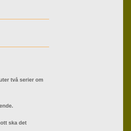
uter två serier om
ående.
kott ska det