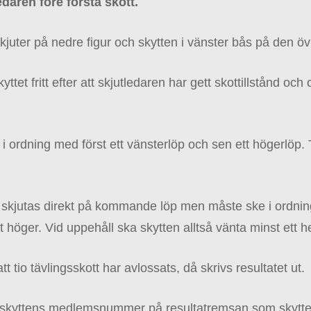
edaren före första skott.
kjuter på nedre figur och skytten i vänster bås på den öv
yttet fritt efter att skjutledaren har gett skottillstånd oc
s i ordning med först ett vänsterlöp och sen ett högerlöp.
 skjutas direkt på kommande löp men måste ske i ordni
 höger. Vid uppehåll ska skytten alltså vänta minst ett he
att tio tävlingsskott har avlossats, då skrivs resultatet ut.
r skyttens medlemsnummer på resultatremsan som skytte