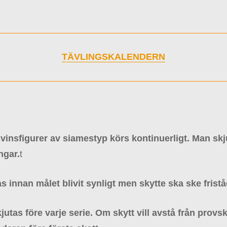
TÄVLINGSKALENDERN
svinsfigurer av siamestyp körs kontinuerligt. Man skj
ngar.
t
s innan målet blivit synligt men skytte ska ske frist
jutas före varje serie. Om skytt vill avstå från provs