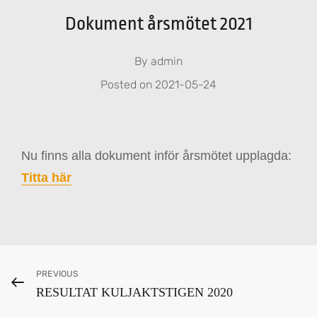
Dokument årsmötet 2021
By
admin
Posted on
2021-05-24
Nu finns alla dokument inför årsmötet upplagda:
Titta här
Categories
H
Inläggsnavigering
Previous
PREVIOUS
J
RESULTAT KULJAKTSTIGEN 2020
Post
K