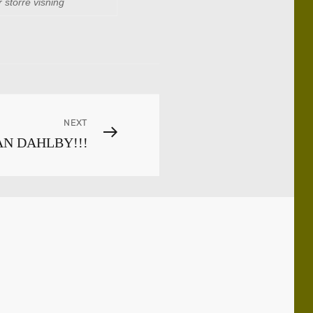
r större visning
NEXT
N DAHLBY!!!