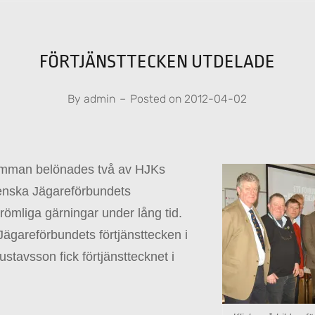
FÖRTJÄNSTTECKEN UTDELADE
By
admin
–
Posted on
2012-04-02
ämman belönades två av HJKs
nska Jägareförbundets
erömliga gärningar under lång tid.
Jägareförbundets förtjänsttecken i
stavsson fick förtjänsttecknet i