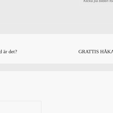
Klicka på bilden fö
ng
Next
d är det?
GRATTIS HÅKA
Post