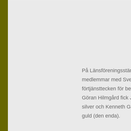
På Länsföreningsst
medlemmar med Sve
förtjänsttecken för b
Göran Hilmgård fick 
silver och Kenneth Gu
guld (den enda).