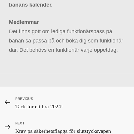
banans kalender.
Medlemmar
Det finns gott om lediga funktionärspass på
banan så passa på och boka dig som funktionär
där. Det behövs en funktionär varje öppetdag.
Categories
e
Inläggsnavigering
Previous
PREVIOUS
t
Tack för ett bra 2024!
Post
t
a
Next
NEXT
n
Krav på säkerhetsflagga för slutstycksvapen
,
Post