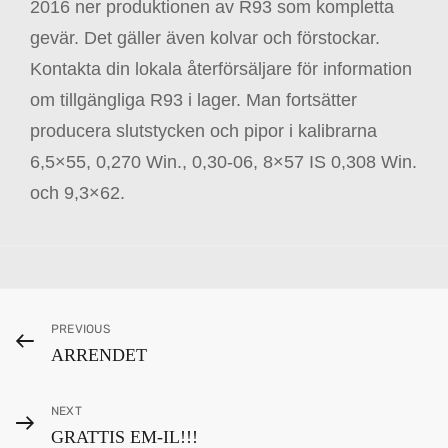
2016 ner produktionen av R93 som kompletta
gevär. Det gäller även kolvar och förstockar.
Kontakta din lokala återförsäljare för information
om tillgängliga R93 i lager. Man fortsätter
producera slutstycken och pipor i kalibrarna
6,5×55, 0,270 Win., 0,30-06, 8×57 IS 0,308 Win.
och 9,3×62.
Categories
H
Inläggsnavigering
Previous
PREVIOUS
J
ARRENDET
Post
K
-
Next
NEXT
n
GRATTIS EM-IL!!!
y
Post