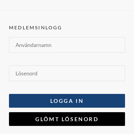
t
t
,
MEDLEMSINLOGG
K
N
A
L
L
E
H
A
N
D
A