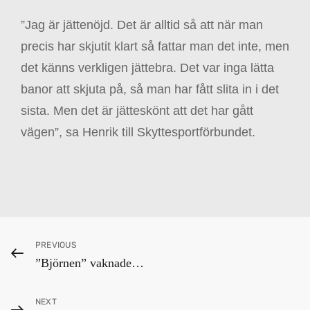
”Jag är jättenöjd. Det är alltid så att när man
precis har skjutit klart så fattar man det inte, men
det känns verkligen jättebra. Det var inga lätta
banor att skjuta på, så man har fått slita in i det
sista. Men det är jätteskönt att det har gått
vägen”, sa Henrik till Skyttesportförbundet.
Categories
H
Inläggsnavigering
Previous
PREVIOUS
J
”Björnen” vaknade…
Post
K
-
Next
NEXT
n